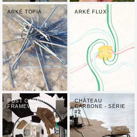
ARKÉ TOPIA
ARKÉ FLUX
POST CARBON
CHÂTEAU
FRAMEWORK
CARBONE - SÉRIE
#2