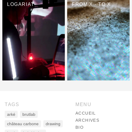
LOGARIAT
FROM X - TO X
TAGS
MENU
ACCUEIL
arké
brutlab
ARCHIVES
château carbone
drawing
BIO