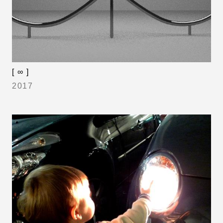
[ ∞ ]
2017