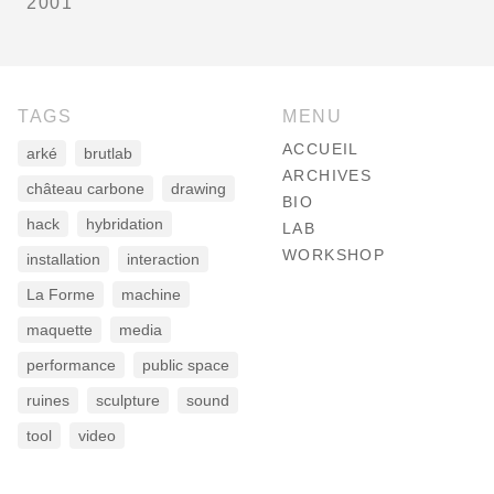
2001
TAGS
MENU
ACCUEIL
arké
brutlab
ARCHIVES
château carbone
drawing
BIO
hack
hybridation
LAB
WORKSHOP
installation
interaction
La Forme
machine
maquette
media
performance
public space
ruines
sculpture
sound
tool
video